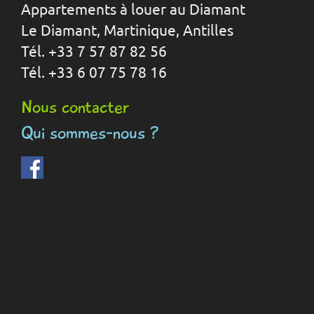
Appartements à louer au Diamant
Le Diamant, Martinique, Antilles
Tél. +33 7 57 87 82 56
Tél. +33 6 07 75 78 16
Nous contacter
Qui sommes-nous ?
Facebook
(le
lien
est
externe)