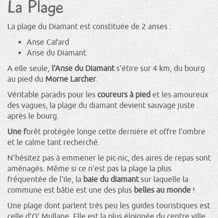
La Plage
La plage du Diamant est constituée de 2 anses :
Anse Cafard
Anse du Diamant
A elle seule,
l'Anse du Diamant
s'étire sur 4 km, du bourg
au pied du
Morne Larcher
.
Véritable paradis pour les
coureurs à pied
et les amoureux
des vagues, la plage du diamant devient sauvage juste
après le bourg.
Une f
orêt protégée longe cette dernière et offre l'ombre
et le calme tant recherché.
N'hésitez pas à emmener le pic-nic, des aires de repas sont
aménagés. Même si ce n'est pas la plage la plus
fréquentée de l'ile, la
baie du diamant
sur laquelle la
commune est bâtie est une des plus
belles au monde
!
Une plage dont parlent trés peu les guides touristiques est
celle d'O' Mullane. Elle est la plus éloignée du centre ville