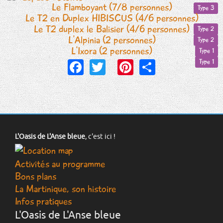
Le Flamboyant (7/8 personnes)
Type 3
Le T2 en Duplex HIBISCUS (4/6 personnes)
Le T2 duplex le Balisier (4/6 personnes)
Type 2
L'Alpinia (2 personnes)
Type 2
L'Ixora (2 personnes)
Type 1
Facebook
Twitter
Pinterest
Share
Type 1
L'Oasis de L'Anse bleue
, c'est ici !
Activités au programme
Bons plans
La Martinique, son histoire
Infos pratiques
L'Oasis de L'Anse bleue