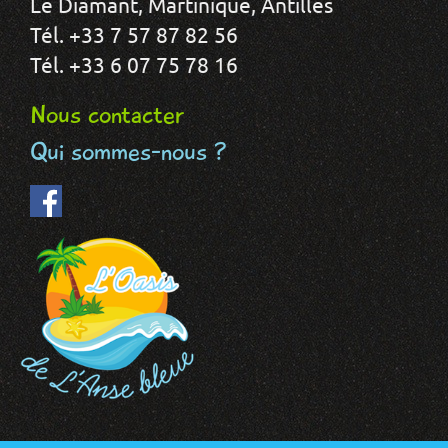
Le Diamant, Martinique, Antilles
Tél. +33 7 57 87 82 56
Tél. +33 6 07 75 78 16
Nous contacter
Qui sommes-nous ?
Facebook
(le
lien
est
externe)