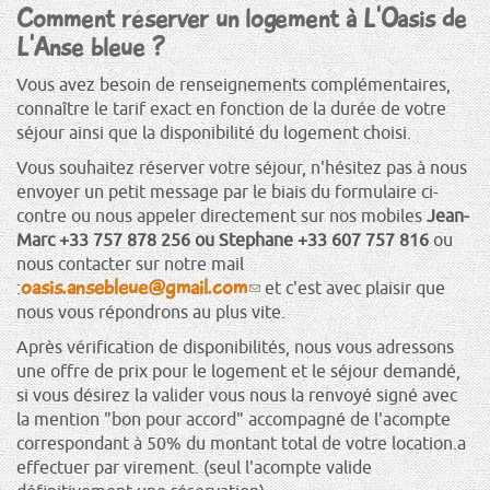
Comment réserver un logement à L'Oasis de
L'Anse bleue ?
Vous avez besoin de renseignements complémentaires,
connaître le tarif exact en fonction de la durée de votre
séjour ainsi que la disponibilité du logement choisi.
Vous souhaitez réserver votre séjour, n'hésitez pas à nous
envoyer un petit message par le biais du formulaire ci-
contre ou nous appeler directement sur nos mobiles
Jean-
Marc +33 757 878 256 ou Stephane +33 607 757 816
ou
nous contacter sur notre mail
oasis.ansebleue@gmail.com
(le
:
et c'est avec plaisir que
lien
nous vous répondrons au plus vite.
envoie
Après vérification de disponibilités, nous vous adressons
un
une offre de prix pour le logement et le séjour demandé,
courriel)
si vous désirez la valider vous nous la renvoyé signé avec
la mention "bon pour accord" accompagné de l'acompte
correspondant à 50% du montant total de votre location.a
effectuer par virement. (seul l'acompte valide