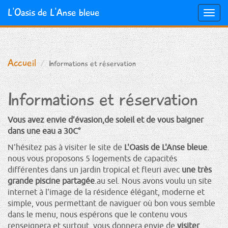
L'Oasis de L'Anse bleue
Togg
navig
Aller
au
contenu
Accueil
Informations et réservation
principal
Informations et réservation
Vous avez envie d’évasion,de soleil et de vous baigner
dans une eau a 30C°
N'hésitez pas à visiter le site de
L'Oasis de L'Anse bleue
.
nous vous proposons 5 logements de capacités
différentes dans un jardin tropical et fleuri avec
une très
grande piscine partagée
.au sel. Nous avons voulu un site
internet à l'image de la résidence élégant, moderne et
simple, vous permettant de naviguer où bon vous semble
dans le menu, nous espérons que le contenu vous
renseignera et surtout, vous donnera envie de
visiter