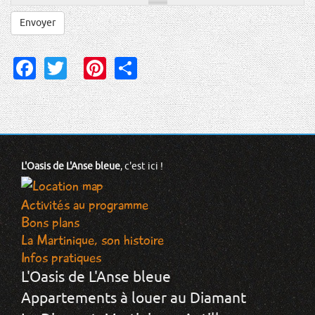
Envoyer
Facebook
Twitter
Pinterest
Share
L'Oasis de L'Anse bleue
, c'est ici !
Activités au programme
Bons plans
La Martinique, son histoire
Infos pratiques
L'Oasis de L'Anse bleue
Appartements à louer au Diamant