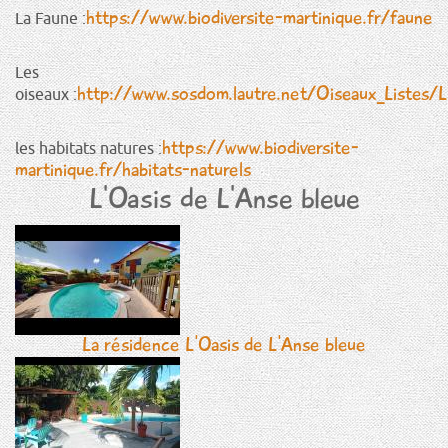
lien
https://www.biodiversite-martinique.fr/faune
La Faune :
est
(le
ext
lien
Les
est
http://www.sosdom.lautre.net/Oiseaux_Listes/L
oiseaux :
externe)
(le
lien
https://www.biodiversite-
les habitats natures :
est
martinique.fr/habitats-naturels
(le
externe)
lien
L'Oasis de L'Anse bleue
est
externe)
La résidence L'Oasis de L'Anse bleue