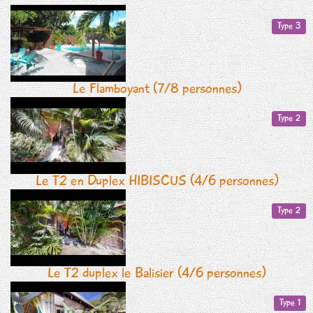
Type 3
Le Flamboyant (7/8 personnes)
Type 2
Le T2 en Duplex HIBISCUS (4/6 personnes)
Type 2
Le T2 duplex le Balisier (4/6 personnes)
Type 1