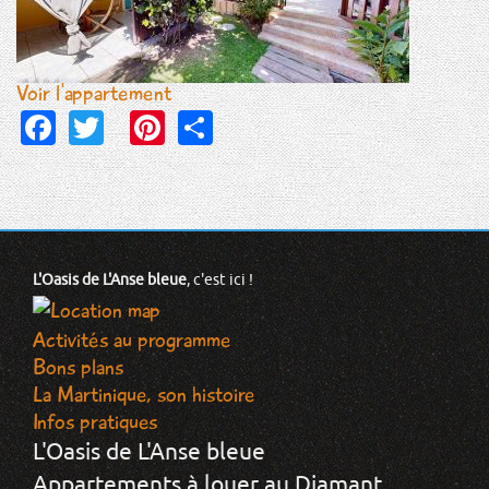
Voir l'appartement
Facebook
Twitter
Pinterest
Share
L'Oasis de L'Anse bleue
, c'est ici !
Activités au programme
Bons plans
La Martinique, son histoire
Infos pratiques
L'Oasis de L'Anse bleue
Appartements à louer au Diamant