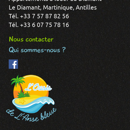
Le Diamant, Martinique, Antilles
Tél. +33 7 57 87 82 56
Tél. +33 6 07 75 78 16
Nous contacter
Qui sommes-nous ?
Facebook
(le
lien
est
externe)