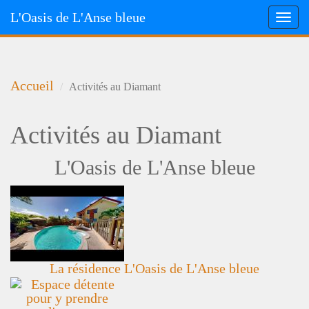
L'Oasis de L'Anse bleue
Toggl
navig
Aller
au
contenu
Accueil
Activités au Diamant
principal
Activités au Diamant
L'Oasis de L'Anse bleue
La résidence L'Oasis de L'Anse bleue