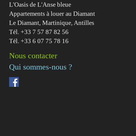
L'Oasis de L'Anse bleue
Appartements à louer au Diamant
Le Diamant, Martinique, Antilles
Tél. +33 7 57 87 82 56
Tél. +33 6 07 75 78 16
Nous contacter
Qui sommes-nous ?
Facebook
(le
lien
est
externe)