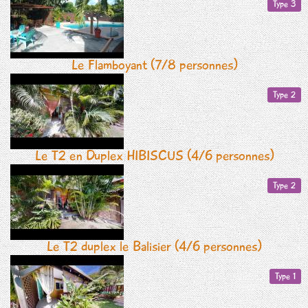
Type 3
Le Flamboyant (7/8 personnes)
Type 2
Le T2 en Duplex HIBISCUS (4/6 personnes)
Type 2
Le T2 duplex le Balisier (4/6 personnes)
Type 1