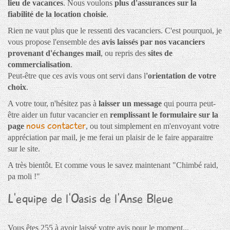
lieu de vacances
. Nous voulons
plus d'assurances sur la
fiabilité de la location choisie
.
Rien ne vaut plus que le ressenti des vacanciers. C'est pourquoi, je
vous propose l'ensemble des
avis laissés par nos vacanciers
provenant d'échanges mail
, ou repris des
sites de
commercialisation
.
Peut-être que ces avis vous ont servi dans l
'orientation de votre
choix
.
A votre tour, n'hésitez pas à
laisser un message
qui pourra peut-
être aider un futur vacancier en
remplissant le formulaire sur la
nous contacter
page
, ou tout simplement en m'envoyant votre
appréciation par mail, je me ferai un plaisir de le faire apparaitre
sur le site.
A très bientôt. Et comme vous le savez maintenant "Chimbé raid,
pa moli !"
L'equipe de l'Oasis de l'Anse Bleue
Vous êtes 255 à avoir laissé votre avis pour le moment...