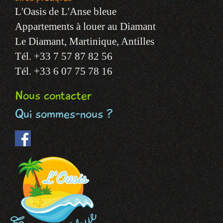
L'Oasis de L'Anse bleue
Appartements à louer au Diamant
Le Diamant, Martinique, Antilles
Tél. +33 7 57 87 82 56
Tél. +33 6 07 75 78 16
Nous contacter
Qui sommes-nous ?
Facebook
(le
lien
est
externe)