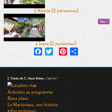
L'Alpinia (2 personnes)
Type 1
L'Ixora (2 personnes)
Facebook
Twitter
Pinterest
Share
L'Oasis de L'Anse bleue
, c'est ici !
Activités au programme
Bons plans
La Martinique, son histoire
Infos pratiques