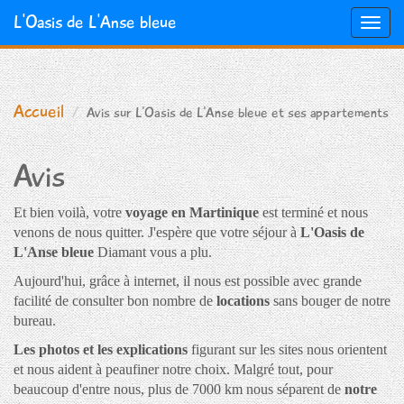
L'Oasis de L'Anse bleue
Toggl
navig
Aller
au
contenu
Accueil
Avis sur L'Oasis de L'Anse bleue et ses appartements
principal
Avis
Et bien voilà, votre
voyage en Martinique
est terminé et nous
venons de nous quitter. J'espère que votre séjour à
L'Oasis de
L'Anse bleue
Diamant vous a plu.
Aujourd'hui, grâce à internet, il nous est possible avec grande
facilité de consulter bon nombre de
locations
sans bouger de notre
bureau.
Les photos et les explications
figurant sur les sites nous orientent
et nous aident à peaufiner notre choix. Malgré tout, pour
beaucoup d'entre nous, plus de 7000 km nous séparent de
notre