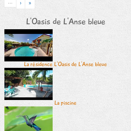
›
»
…
L'Oasis de L'Anse bleue
La résidence L'Oasis de L'Anse bleue
La piscine