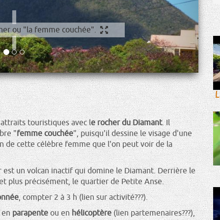
ue prise à l'entrée de la ville du Diamant. On distingue bien
la pointe du menton sous le nuage blanc.
L
attraits touristiques avec l
e rocher du Diamant
. Il
bre "
femme couchée
", puisqu'il dessine le visage d'une
de cette célèbre femme que l'on peut voir de la
 est un volcan inactif qui domine le Diamant. Derrière le
 et plus précisément, le quartier de Petite Anse.
onnée
, compter 2 à 3 h (lien sur activité???).
 en
parapente
ou en
hélicoptère
(lien partemenaires???),