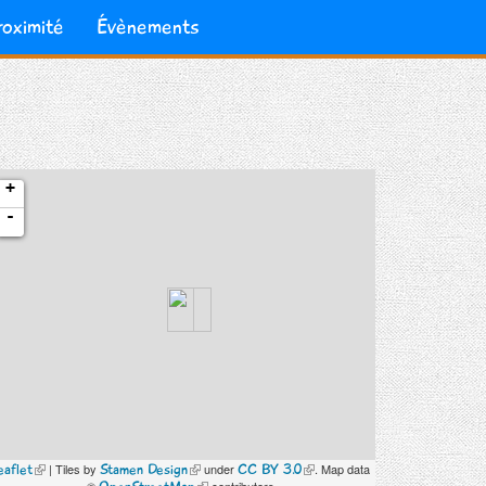
roximité
Évènements
+
-
(le
(le
(le
eaflet
| Tiles by
Stamen Design
under
CC BY 3.0
. Map data
lien
lien
lien
(le