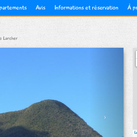
partements
Avis
Informations et réservation
À p
e Larcher
Next
L