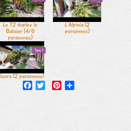
Le T2 duplex le
L'Alpinia (2
Balisier (4/6
personnes)
personnes)
Type 1
'Ixora (2 personnes)
Facebook
Twitter
Pinterest
Share