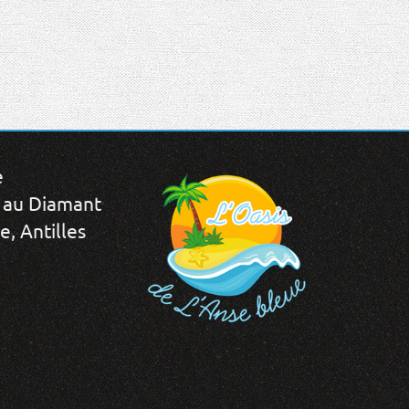
e
 au Diamant
, Antilles
L'Oasis de L'Anse
bleue