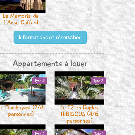
Le Mémorial de
L'Anse Caffard
Informations et réservation
Appartements à louer
Type 3
Type 2
Le Flamboyant (7/8
Le T2 en Duplex
personnes)
HIBISCUS (4/6
personnes)
Type 2
Type 1