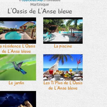
©
OpenStreetMap
contributors
est
est
est
lien
Martinique
externe)
externe)
externe)
est
L'Oasis de L'Anse bleue
externe)
a résidence L'Oasis
La piscine
de L'Anse bleue
Le jardin
Les Ti'Plus de L'Oasis
de L'Anse bleue