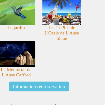
La plage du Diamant vue aérienne !!!
Le jardin
Les Ti'Plus de
L'Oasis de L'Anse
bleue
Le Mémorial de
L'Anse Caffard
Informations et réservation