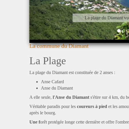
La plage du Diamant vue depuis le Morn
La commune du Diamant
La Plage
La plage du Diamant est constituée de 2 anses :
Anse Cafard
Anse du Diamant
A elle seule,
l'Anse du Diamant
s'étire sur 4 km, du 
Véritable paradis pour les
coureurs à pied
et les amou
après le bourg.
Une f
orêt protégée longe cette dernière et offre l'ombre