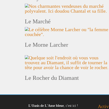
Le Marché
Le Morne Larcher
Le Rocher du Diamant
Activ
L'Oasis de L'Anse bleue
, c'est ici !