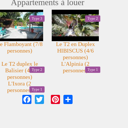
Appartements à louer
Type 3
Type 2
e Flamboyant (7/8
Le T2 en Duplex
personnes)
HIBISCUS (4/6
personnes)
Le T2 duplex le
L'Alpinia (2
Balisier (4/6
personnes)
Type 2
Type 1
personnes)
L'Ixora (2
personnes)
Type 1
Facebook
Twitter
Pinterest
Share