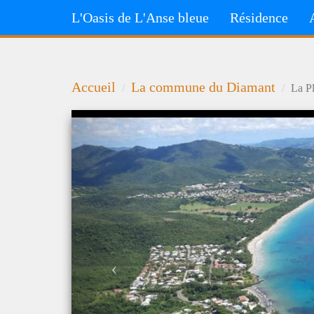
L'Oasis de L'Anse bleue
Résidence
Aller
au
contenu
Accueil
La commune du Diamant
La P
principal
Previous